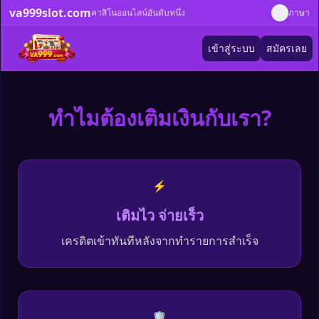
va999slot.com
คาสิโนออนไลน์อันดับหนึ่ง
ภาษา
เข้าสู่ระบบ
สมัครเลย
ทำไมต้องเติมเงินกับเรา?
⚡
เติมไว จ่ายเร็ว
เครดิตเข้าทันทีหลังจากทำรายการสำเร็จ
🛡️