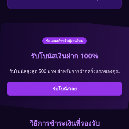
ข้อเสนอสำหรับผู้เล่นใหม่
รับโบนัสเงินฝาก 100%
รับโบนัสสูงสุด 500 บาท สำหรับการฝากครั้งแรกของคุณ
รับโบนัสเลย
วิธีการชำระเงินที่รองรับ