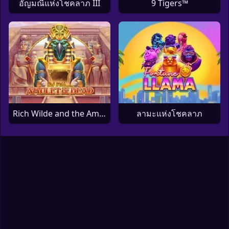
อัญมณีแห่งโชคลาภ III
9 Tigers™
Rich Wilde and the Amulet of Dead
ลามะแห่งโชคลาภ