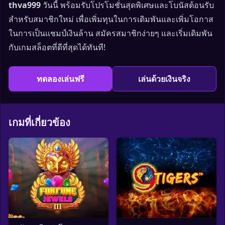
thva999
วันนี้ พร้อมรับโปรโมชั่นสุดพิเศษและโบนัสต้อนรับ
สำหรับสมาชิกใหม่ เพื่อเพิ่มทุนในการเดิมพันและเพิ่มโอกาส
ในการเป็นแชมป์เงินล้าน สมัครสมาชิกง่ายๆ และเริ่มเดิมพัน
กับเกมสล็อตที่ดีที่สุดได้ทันที!
ทดลองเล่นฟรี
เล่นด้วยเงินจริง
เกมที่เกี่ยวข้อง