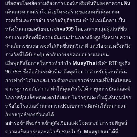
เพื่อตอบโจทย์ความต้องการของนักเดิมพันที่มองหาความตื่น
เต้นและความเร้าใจ ด้วยโครงสร้างของเกมที่เน้นความ
รวดเร็วและการจ่ายรางวัลที่ยุติธรรม ทำให้เกมนี้กลายเป็น
หนึ่งในเกมยอดนิยมบน
thva999
โดยเฉพาะกลุ่มผู้เล่นที่ชื่น
ชอบเกมสล็อตที่มีความผันผวนปานกลางถึงสูง ซึ่งหมายความ
ว่าแม้การชนะอาจจะไม่เกิดขึ้นทุกวินาที แต่เมื่อชนะครั้งหนึ่ง
รางวัลที่ได้รับจะคุ้มค่ากับการรอคอยอย่างแน่นอน
เมื่อพูดถึงโอกาสในการทำกำไร
MuayThai
มีค่า RTP สูงถึง
96.75% ซึ่งถือเป็นระดับที่น่าดึงดูดใจมากสำหรับผู้เล่นที่เน้น
การทำกำไรในระยะยาว ด้วยระบบการคำนวณที่โปร่งใสและ
มาตรฐานระดับสากล ทำให้คุณมั่นใจได้ว่าทุกการปั่นสล็อตมี
โอกาสลุ้นแจ็คพอตแตกได้เสมอ ไม่ว่าคุณจะเป็นผู้เล่นทุนน้อย
หรือไฮโรลเลอร์ ก็สามารถปรับเบทการเดิมพันให้เหมาะสม
กับกลยุทธ์ของตัวเองได้
อย่ารอช้าที่จะก้าวเข้าสู่สังเวียนแห่งโชคลาภ! มาร่วมพิสูจน์
ความแข็งแกร่งและคว้าชัยชนะไปกับ
MuayThai
ได้ที่