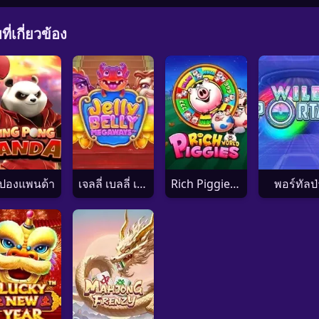
ที่เกี่ยวข้อง
งปองแพนด้า
เจลลี่ เบลลี่ เมก้าเวย์ส
Rich Piggies World
พอร์ทัลป่