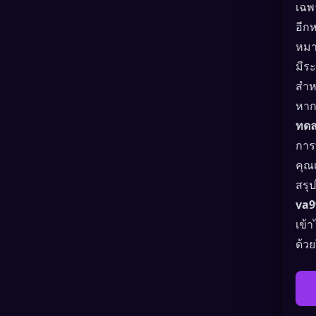
เฉพ
อีกห
หมาย
มีระ
สำหร
หาก
ทด
การ
คุณ
สรุ
va9
เข้า
ด้ว