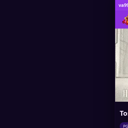
va9
To
PG