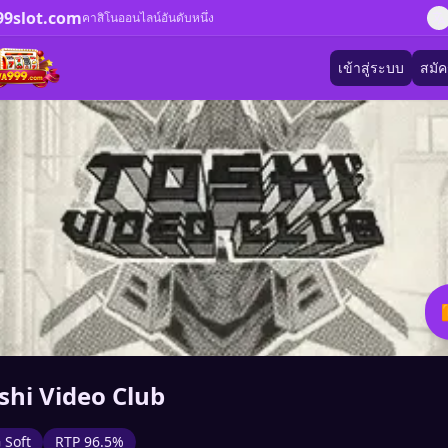
99slot.com
คาสิโนออนไลน์อันดับหนึ่ง
เข้าสู่ระบบ
สมั
shi Video Club
 Soft
RTP 96.5%