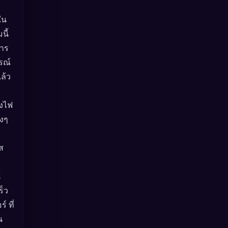
ใน
นี้
การ
รณ์
ล้ว
สงไฟ
างๆ
ส
้
ร็ว
 ที่
น