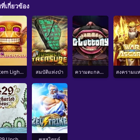
ที่เกี่ยวข้อง
Totem Lightning
สมบัติแห่งป่า
ความตะกละ DNT
1429 Uncharted Seas
ซุสสไตรค์