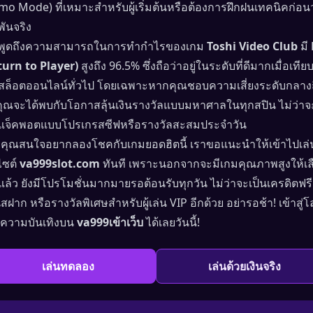
mo Mode) ที่เหมาะสำหรับผู้เริ่มต้นหรือต้องการฝึกฝนเทคนิคก่อน
พันจริง
่อพูดถึงความสามารถในการทำกำไรของเกม
Toshi Video Club
มี
turn to Player)
สูงถึง 96.5% ซึ่งถือว่าอยู่ในระดับที่ดีมากเมื่อเทีย
สล็อตออนไลน์ทั่วไป โดยเฉพาะหากคุณชอบความเสี่ยงระดับกลางถ
 คุณจะได้พบกับโอกาสลุ้นเงินรางวัลแบบมหาศาลในทุกสปิน ไม่ว่าจ
นแจ็คพอตแบบโปรเกรสซีฟหรือรางวัลสะสมประจำวัน
คุณสนใจอยากลองโชคกับเกมยอดฮิตนี้ เราขอแนะนำให้เข้าไปเล่น
ไซต์
va999slot.com
ทันที เพราะนอกจากจะมีเกมคุณภาพสูงให้เล
แล้ว ยังมีโปรโมชั่นมากมายรอต้อนรับทุกวัน ไม่ว่าจะเป็นเครดิตฟรี
สฝาก หรือรางวัลพิเศษสำหรับผู้เล่น VIP อีกด้วย อย่ารอช้า! เข้าสู่
งความบันเทิงบน
va999เข้าเว็บ
ได้เลยวันนี้!
เล่นทดลอง
เล่นด้วยเงินจริง