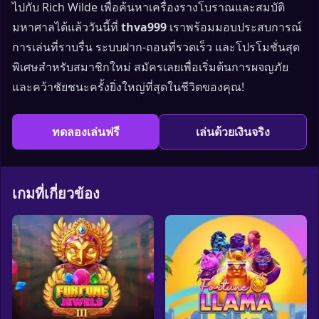
ไปกับ Rich Wilde เพื่อค้นหาเครื่องรางโบราณและสมบัติ
มหาศาลได้แล้ววันนี้ที่
thva999
เราพร้อมมอบประสบการณ์
การเล่นที่ราบรื่น ระบบฝาก-ถอนที่รวดเร็ว และโปรโมชั่นสุด
พิเศษสำหรับสมาชิกใหม่ สมัครเลยเพื่อเริ่มต้นการผจญภัย
และคว้าชัยชนะครั้งยิ่งใหญ่ที่สุดในชีวิตของคุณ!
ทดลองเล่นฟรี
เล่นด้วยเงินจริง
เกมที่เกี่ยวข้อง