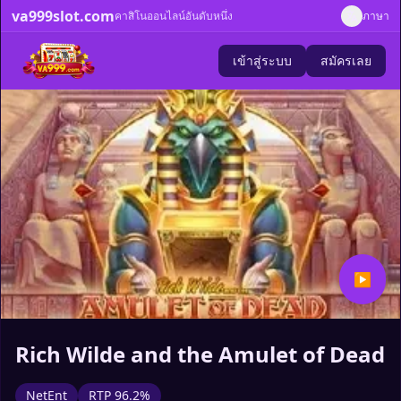
va999slot.com
คาสิโนออนไลน์อันดับหนึ่ง
ภาษา
เข้าสู่ระบบ
สมัครเลย
▶
Rich Wilde and the Amulet of Dead
NetEnt
RTP 96.2%