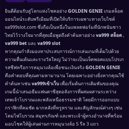
ยินดีต้อนรับสู่โลกแห่งโชคอย่าง
GOLDEN GENIE
เกมสล็อต
ออนไลน์ระดับพรีเมียมที่เปิดให้บริการเฉพาะทางเว็บไซต์
va999slot.com
ซึ่งถือเป็นหนึ่งในแพลตฟอร์มที่นักพนันชาว
ไทยไว้วางใจมากที่สุดเมื่อพูดถึงคำค้นหาอย่าง
va999 สล็อต
,
va999 bet
และ
va999 slot
หากคุณกำลังมองหาประสบการณ์การเล่นเกมที่เต็มไปด้วย
ความตื่นเต้นและรางวัลใหญ่ ไม่ว่าจะเป็นแจ็คพอตแบบโปรเก
รสซีฟหรือการหมุนวงล้อเพื่อชนะเงินจริง
GOLDEN GENIE
คือคำตอบที่คุณตามหามานาน โดยเฉพาะอย่างยิ่งหากคุณใช้
คำค้นหาเช่น
va999เข้าเว็บ
เพื่อเริ่มต้นการเดิมพันของคุณ
เกมนี้นำเสนอธีมแฟนตาซีสุดอลังการที่ผสมผสานระหว่าง
เทพเจ้าโบราณและพลังเหนือธรรมชาติ โดยมีการออกแบบ
กราฟิกที่คมชัด ฉากหลังที่หรูหราม และสัญลักษณ์ต่างๆ เช่น
โคมไฟโบราณ สมุทรภัณฑ์ และพระเจ้าผู้ทรงอำนาจที่พร้อม
มอบโชคให้ผู้เล่นผ่านการหมุนวงล้อ 5 รีล 3 แถว