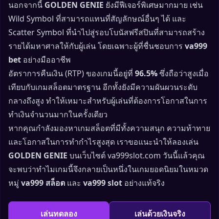
นอกจากนี้
GOLDEN GENIE
ยังมีฟีเจอร์พิเศษมากมาย เช่น
Wild Symbol ที่สามารถแทนที่สัญลักษณ์อื่นๆ ได้ และ
Scatter Symbol ที่นำไปสู่รอบโบนัสฟรีสปินที่สามารถสร้าง
รายได้มหาศาลให้กับผู้เล่น โดยเฉพาะผู้ที่ชื่นชอบการ
va999
bet
อย่างมืออาชีพ
อัตราการคืนเงิน (RTP) ของเกมนี้อยู่ที่
96.5%
ซึ่งถือว่าสูงเมื่อ
เทียบกับเกมสล็อตมาตรฐาน อีกทั้งยังมีความผันผวนระดับ
กลางถึงสูง ทำให้เหมาะสำหรับผู้เล่นที่ต้องการโอกาสในการ
ทำเงินจำนวนมากในครั้งเดียว
หากคุณกำลังมองหาเกมสล็อตที่มีทั้งความสนุก ความท้าทาย
และโอกาสในการทำกำไรสูงสุด เราขอแนะนำให้ลองเล่น
GOLDEN GENIE
บนเว็บไซต์
va999slot.com
วันนี้แล้วคุณ
จะพบว่าทำไมเกมนี้จึงกลายเป็นหนึ่งในเกมยอดนิยมในหมวด
หมู่
va999 สล็อต
และ
va999 slot
อย่างแท้จริง
เล่นทดลอง
เล่นด้วยเงินจริง