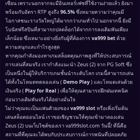
เซียน เพราะนอกจากจะมีอินเทอร์เฟซที่ใช้งานง่ายแล้ว ยังมา
พร้อมกับอัตรา RTP สูงถึง
96.5%
ซึ่งหมายความว่าคุณมี
โอกาสชนะรางวัลใหญ่ได้มากกว่าเกมทั่วไป นอกจากนี้ ยังมี
โบนัสฟรีสปินที่สามารถปลดล็อกได้จากการลงเดิมพันเพียง
เล็กน้อย ซึ่งเหมาะอย่างยิ่งกับผู้ที่ต้องการ
va999 bet
ด้วย
ความสนุกและกำไรสูงสุด
หากคุณกำลังมองหาเกมสล็อตคุณภาพสูงที่ให้ประสบการณ์
การเล่นที่สมจริง เรากำลังแนะนำ Zeus (2) จาก PG Soft ซึ่ง
เป็นหนึ่งในผู้ให้บริการเกมชั้นนำระดับโลก เกมนี้สามารถเล่น
ได้ทั้งในโหมดทดลองเล่น (
Demo Play
) และโหมดเล่นด้วย
เงินจริง (
Play for Real
) เพื่อให้คุณสามารถฝึกฝนเทคนิค
ก่อนวางเดิมพันจริงได้อย่างมั่นใจ
ไม่ว่าคุณจะเป็นแฟนตัวยงของ
va999 slot
หรือเพิ่งเริ่มต้น
เล่นสล็อตออนไลน์ เราขอเชิญชวนให้คุณเข้ามาลองเล่น
Zeus (2) บนเว็บไซต์ของเรา
va999slot.com
วันนี้! ที่นี่คือ
สถานที่ที่คุณจะได้พบกับประสบการณ์การพนันที่ปลอดภัย