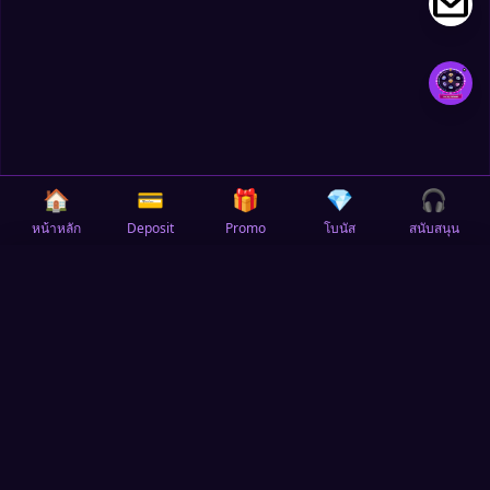
🏠
💳
🎁
💎
🎧
หน้าหลัก
Deposit
Promo
โบนัส
สนับสนุน
✕
Select Language
🇹🇭
✓
Thailand
⚙️
Zeus (2) - เกมสล็อตออนไลน์จาก VA999
RTP
Volatility
96.8%
สูง ⚡⚡⚡⚡🌑