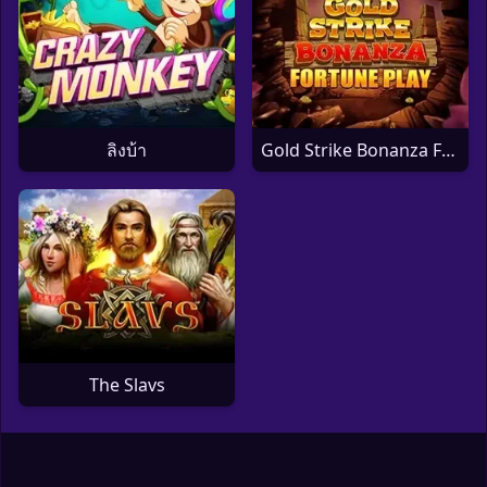
ลิงบ้า
Gold Strike Bonanza Fortune Play
The Slavs